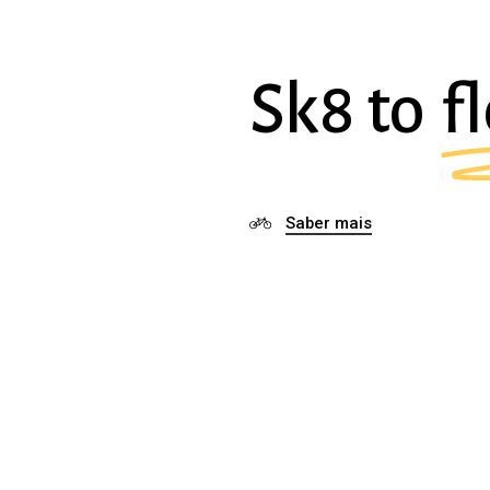
Sk8 to
f
Saber mais