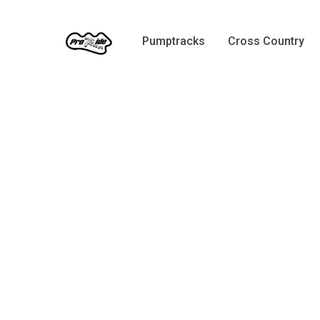
Skip
to
Pumptracks
Cross Country
main
content