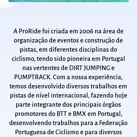
A
ProRide
foi
criada
em
2006
na
área
de
organização
de
eventos
e
construção
de
pistas, em
diferentes
disciplinas
do
ciclismo,
tendo
sido
pioneira
em
Portugal
nas
vertentes
de
DIRT
JUMPING
e
PUMPTRACK. Com
a
nossa
experiência,
temos
desenvolvido
diversos
trabalhos
em
pistas
de
nível
internacional,
fazendo
hoje
parte
integrante
dos
principais
órgãos
promotores
do
BTT
e
BMX
em
Portugal,
desenvolvendo
trabalhos
para
a
Federação
Portuguesa
de
Ciclismo
e
para
diversos